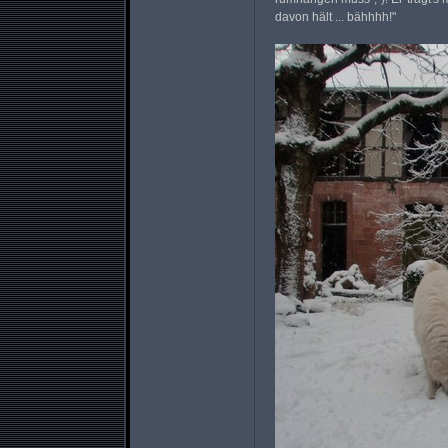
davon hält ... bähhhh!"