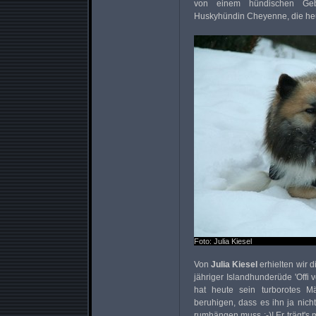
von einem hündischen Gebu
Huskyhündin Cheyenne, die heute
Foto: Julia Kiesel
Von
Julia Kiesel
erhielten wir d
jähriger Islandhunderüde 'Off
hat heute sein turborotes 
beruhigen, dass es ihn ja nicht
rumhängen muss ;-)! Er trägt's 