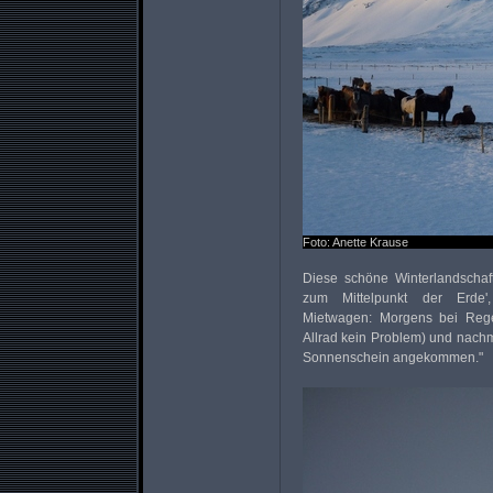
Foto: Anette Krause
Diese schöne Winterlandschaft
zum Mittelpunkt der Erde',
Mietwagen: Morgens bei Rege
Allrad kein Problem) und nachm
Sonnenschein angekommen."