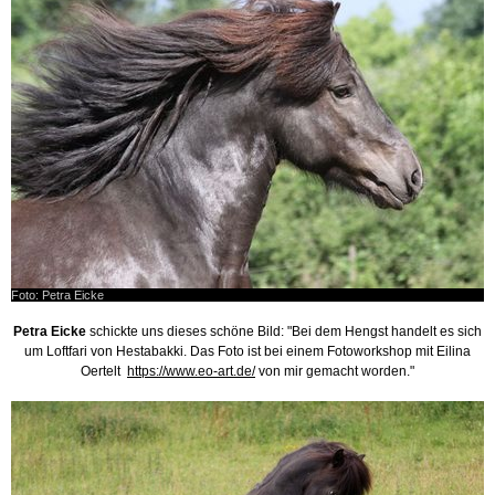
Foto: Petra Eicke
Petra Eicke
schickte uns dieses schöne Bild: "Bei dem Hengst handelt es sich
um Loftfari von Hestabakki. Das Foto ist bei einem Fotoworkshop mit Eilina
Oertelt
https://www.eo-art.de/
von mir gemacht worden."