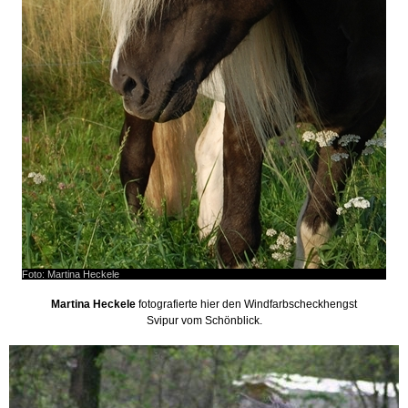
Foto: Martina Heckele
Martina Heckele
fotografierte hier den Windfarbscheckhengst
Svipur vom Schönblick.