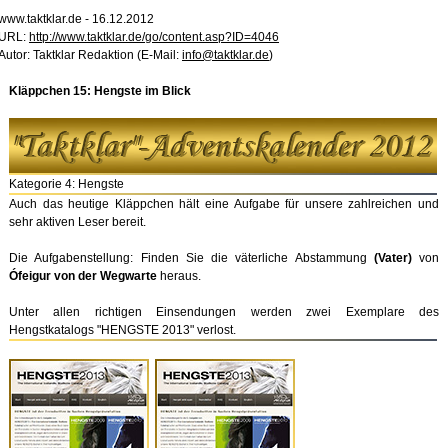
www.taktklar.de - 16.12.2012
URL:
http://www.taktklar.de/go/content.asp?ID=4046
Autor: Taktklar Redaktion (E-Mail:
info@taktklar.de
)
Kläppchen 15: Hengste im Blick
Kategorie 4: Hengste
Auch das heutige Kläppchen hält eine Aufgabe für unsere zahlreichen und
sehr aktiven Leser bereit.
Die Aufgabenstellung: Finden Sie die väterliche Abstammung
(Vater)
von
Ófeigur von der Wegwarte
heraus.
Unter allen richtigen Einsendungen werden zwei Exemplare des
Hengstkatalogs "HENGSTE 2013" verlost.