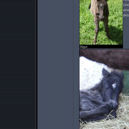
Und
ein
dess
Stigur.