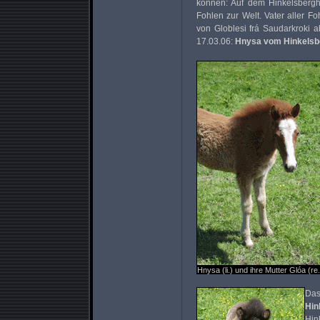
können: Auf dem Hinkelsberg
Fohlen zur Welt. Vater aller 
von Globlesi frá Saudarkroki a
17.03.06:
Hnysa vom Hinkelsb
Hnysa (li.) und ihre Mutter Glóa (re.
Das
Hin
Hin