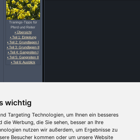
Tranings-Tipps für
Pferd und Reiter
• Übersicht
• Teil 1: Einleitung
• Teil 2: Grundlagen I
• Teil 3: Grundlagen II
• Teil 4: Gangreiten I
• Teil 5: Gangreiten II
• Teil 6: Ausblick
s wichtig
nd Targeting Technologien, um Ihnen ein besseres
d die Werbung, die Sie sehen, besser an Ihre
hnologien nutzen wir außerdem, um Ergebnisse zu
nsere Besucher kommen oder um unsere Website