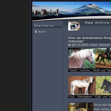
Einer der bedeutendsten Hengs
Holtsmúla"
[06.10.2004 • Autor: Hannah 
"Tandri", "Gormur", "Skáti" und "Va
"Ósk", "Dimmalimm", "Fjóla" und "H
Sei es als Va
noch weiter 