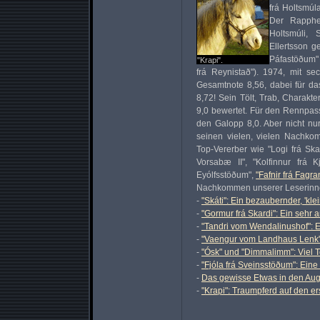
frá Holtsmúl
Der Rapphe
Holtsmúli, 
Ellertsson g
Páfastöðum" 
"Krapi".
frá Reynistað"). 1974, mit s
Gesamtnote 8,56, dabei für das
8,72! Sein Tölt, Trab, Charakt
9,0 bewertet. Für den Rennpas
den Galopp 8,0. Aber nicht nur
seinen vielen, vielen Nachko
Top-Vererber wie "Logi frá Skar
Vorsabæ II", "Kolfinnur frá Kj
Eyólfsstöðum",
"Fafnir frá Fagra
Nachkommen unserer Leserinnen
-
"Skáti": Ein bezaubernder, 'klei
-
"Gormur frá Skardi": Ein sehr
-
"Tandri vom Wendalinushof": E
-
"Vaengur vom Landhaus Lenk"
-
"Ósk" und "Dimmalimm": Viel
-
"Fjóla frá Sveinsstöðum": Ein
-
Das gewisse Etwas in den Auge
-
"Krapi": Traumpferd auf den er